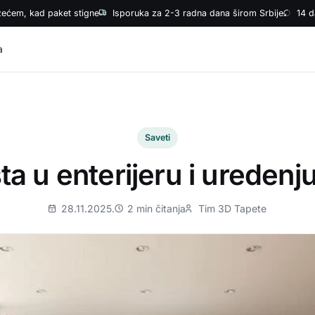
zećem, kad paket stigne
Isporuka za 2-3 radna dana širom Srbije
14 d
a
Saveti
ta u enterijeru i uredenj
28.11.2025.
2 min čitanja
Tim 3D Tapete