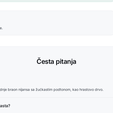
e.
Česta pitanja
ednje braon nijansa sa žućkastim podtonom, kao hrastovo drvo.
rasta?