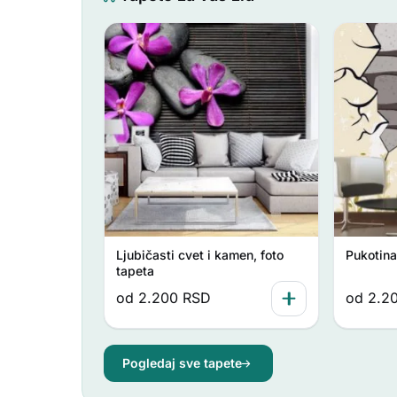
Ljubičasti cvet i kamen, foto
Pukotina 
tapeta
od
2.200
RSD
od
2.2
Pogledaj sve tapete