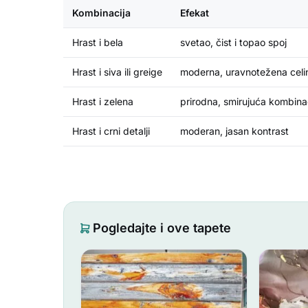
Kombinacija
Efekat
Hrast i bela
svetao, čist i topao spoj
Hrast i siva ili greige
moderna, uravnotežena celi
Hrast i zelena
prirodna, smirujuća kombina
Hrast i crni detalji
moderan, jasan kontrast
Pogledajte i ove tapete