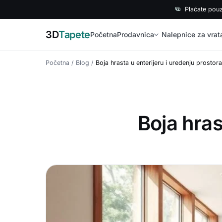
Plaćate pou
3D
Tapete
Početna
Prodavnica
Nalepnice za vrat
Početna
/
Blog
/
Boja hrasta u enterijeru i uredenju prostora
Boja hras