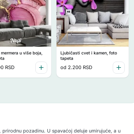
a mermera u više boja,
Ljubičasti cvet i kamen, foto
eta
tapeta
00
RSD
od
2.200
RSD
u, prirodnu pozadinu. U spavaćoj deluje umirujuće, a u