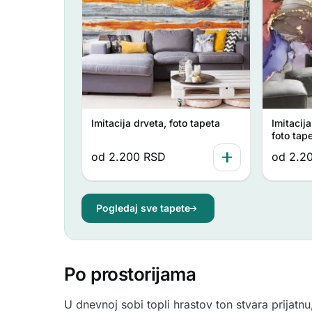
Imitacija drveta, foto tapeta
Imitacij
foto tap
od
2.200
RSD
od
2.2
Pogledaj sve tapete
Po prostorijama
U dnevnoj sobi topli hrastov ton stvara prijatn