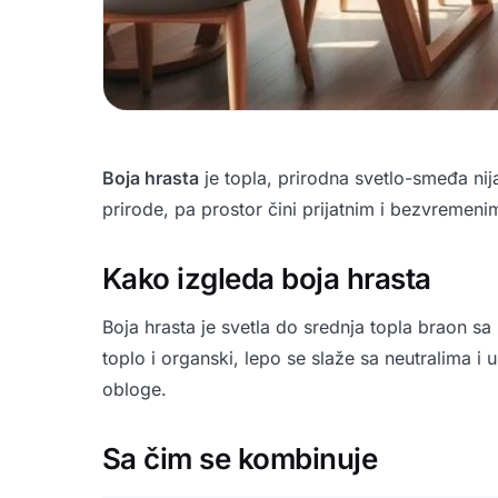
Boja hrasta
je topla, prirodna svetlo-smeđa nij
prirode, pa prostor čini prijatnim i bezvremeni
Kako izgleda boja hrasta
Boja hrasta je svetla do srednja topla braon 
toplo i organski, lepo se slaže sa neutralima i 
obloge.
Sa čim se kombinuje