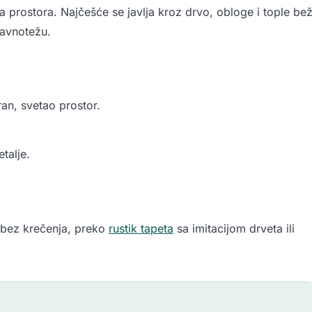
ja prostora. Najčešće se javlja kroz drvo, obloge i tople be
ravnotežu.
an, svetao prostor.
talje.
 bez krečenja, preko
rustik tapeta
sa imitacijom drveta ili