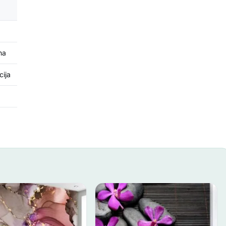
na
cija