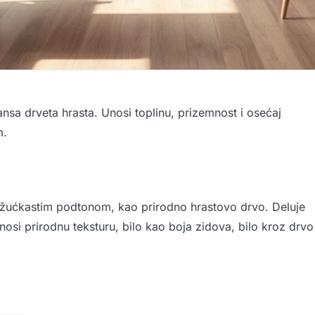
ansa drveta hrasta. Unosi toplinu, prizemnost i osećaj
m.
sa žućkastim podtonom, kao prirodno hrastovo drvo. Deluje
unosi prirodnu teksturu, bilo kao boja zidova, bilo kroz drvo 