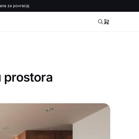
ana za povraćaj
u prostora