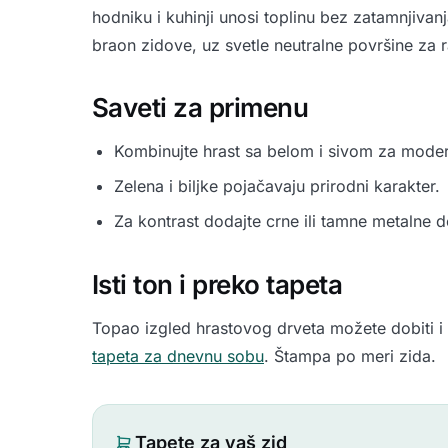
hodniku i kuhinji unosi toplinu bez zatamnjivan
braon zidove, uz svetle neutralne površine za 
Saveti za primenu
Kombinujte hrast sa belom i sivom za moder
Zelena i biljke pojačavaju prirodni karakter.
Za kontrast dodajte crne ili tamne metalne de
Isti ton i preko tapeta
Topao izgled hrastovog drveta možete dobiti i
tapeta za dnevnu sobu
. Štampa po meri zida.
Tapete za vaš zid