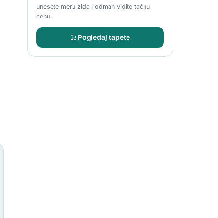
unesete meru zida i odmah vidite tačnu
cenu.
Pogledaj tapete