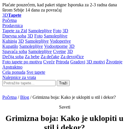
Plaćate pouzećem, kad paket stigne
Isporuka za 2-3 radna dana
širom Srbije
14 dana za povraćaj
3D
Tapete
Početna
Prodavnica
Tapete za Zid
Samolepljive
Foto
3D
Dnevna soba
3D
Foto
Samolepljive
Kuhinja
3D
Samolepljive
Vodoperive
Kupatilo
Samolepljive
Vodootporne
3D
Spavaća soba
Samolepljive
Cvetne
3D
Dečija soba
Za bebe
Za dečake
Za devojčice
Foto tapete po motivu
Cveće
Priroda
Gradovi
3D motivi
Životinje
Apstraktno
Cela ponuda
Sve tapete
Nalepnice za vrata
Traži
Početna
/
Blog
/
Grimizna boja: Kako je uklopiti u stil i dekor?
Saveti
Grimizna boja: Kako je uklopiti u
stil i dekor?