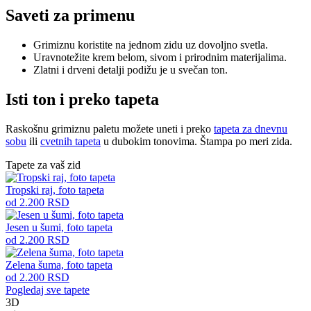
Saveti za primenu
Grimiznu koristite na jednom zidu uz dovoljno svetla.
Uravnotežite krem belom, sivom i prirodnim materijalima.
Zlatni i drveni detalji podižu je u svečan ton.
Isti ton i preko tapeta
Raskošnu grimiznu paletu možete uneti i preko
tapeta za dnevnu
sobu
ili
cvetnih tapeta
u dubokim tonovima. Štampa po meri zida.
Tapete za vaš zid
Tropski raj, foto tapeta
od
2.200
RSD
Jesen u šumi, foto tapeta
od
2.200
RSD
Zelena šuma, foto tapeta
od
2.200
RSD
Pogledaj sve tapete
3D