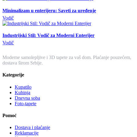
Minimalizam u enterijeru: Saveti za uređenje
Vodič
Industrijski Stil: Vodič za Moderni Enterijer
Vodič
3D
Tapete
Moderne samolepljive i 3D tapete za vaš dom. Plaćanje pouzećem,
dostava širom Srbije.
Kategorije
Kupatilo
Kuhinja
Dnevna soba
Foto-tapete
Pomoć
Dostava i plaćanje
Reklamacije