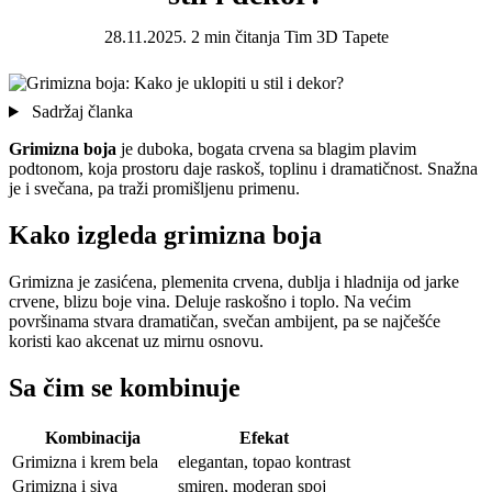
28.11.2025.
2 min čitanja
Tim 3D Tapete
Sadržaj članka
Grimizna boja
je duboka, bogata crvena sa blagim plavim
podtonom, koja prostoru daje raskoš, toplinu i dramatičnost. Snažna
je i svečana, pa traži promišljenu primenu.
Kako izgleda grimizna boja
Grimizna je zasićena, plemenita crvena, dublja i hladnija od jarke
crvene, blizu boje vina. Deluje raskošno i toplo. Na većim
površinama stvara dramatičan, svečan ambijent, pa se najčešće
koristi kao akcenat uz mirnu osnovu.
Sa čim se kombinuje
Kombinacija
Efekat
Grimizna i krem bela
elegantan, topao kontrast
Grimizna i siva
smiren, moderan spoj