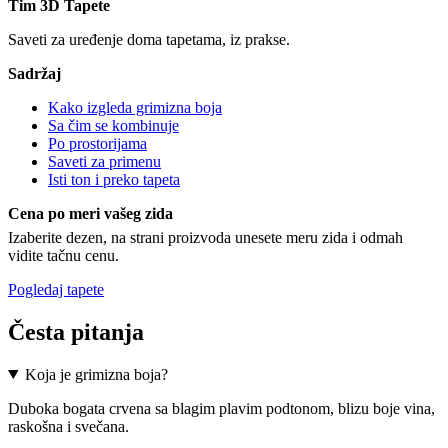
Tim 3D Tapete
Saveti za uređenje doma tapetama, iz prakse.
Sadržaj
Kako izgleda grimizna boja
Sa čim se kombinuje
Po prostorijama
Saveti za primenu
Isti ton i preko tapeta
Cena po meri vašeg zida
Izaberite dezen, na strani proizvoda unesete meru zida i odmah
vidite tačnu cenu.
Pogledaj tapete
Česta pitanja
Koja je grimizna boja?
Duboka bogata crvena sa blagim plavim podtonom, blizu boje vina,
raskošna i svečana.