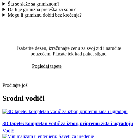
Šta se slaže sa grimiznom?
Da li je grimizna preteška za sobu?
Mogu li grimiznu dobiti bez krečenja?
Spremni da to vidite na svom zidu?
Izaberite dezen, izračunajte cenu za svoj zid i naručite
pouzećem. Plaćate tek kad paket stigne.
Pogledaj tapete
Besplatna vizuelizacija
Pročitajte još
Srodni vodiči
3D tapete: kompletan vodič za izbor, pripremu zida i ugradnju
Vodič