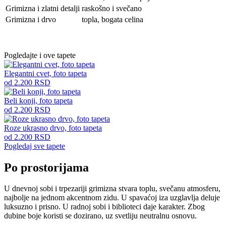
Grimizna i zlatni detalji
raskošno i svečano
Grimizna i drvo
topla, bogata celina
Pogledajte i ove tapete
Elegantni cvet, foto tapeta
od
2.200
RSD
Beli konji, foto tapeta
od
2.200
RSD
Roze ukrasno drvo, foto tapeta
od
2.200
RSD
Pogledaj sve tapete
Po prostorijama
U dnevnoj sobi i trpezariji grimizna stvara toplu, svečanu atmosferu,
najbolje na jednom akcentnom zidu. U spavaćoj iza uzglavlja deluje
luksuzno i prisno. U radnoj sobi i biblioteci daje karakter. Zbog
dubine boje koristi se dozirano, uz svetliju neutralnu osnovu.