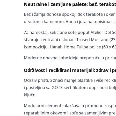
Neutralne i zemljane palete: bež, terakota,
Bež i žalfija donose spokoj, dok terakota i oke
drvetom i kamenom. Vuna i juta na tepisima i j
Za nameštaj, sekcione sofe poput Atelier Del S
stvaraju centralni oslonac. Trosed Mustang (239 
kompoziciju. Hanah Home Tulipa police (60 x 6
Moderne dnevne sobe ideje preporučuju prirod
Održivost i reciklirani materijali: zdrav i p
Održiv pristup znači manje plastike i više reci
i posteljina sa GOTS sertifikatom doprinosi bol
ključni.
Modularni elementi olakšavaju promenu raspo
reparabilnim okovom i sofe sa zamenljivim p