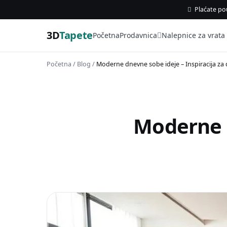
Plaćate po
3D
Tapete
Početna
Prodavnica
Nalepnice za vrata
Početna
/
Blog
/
Moderne dnevne sobe ideje – Inspiracija z
Moderne d