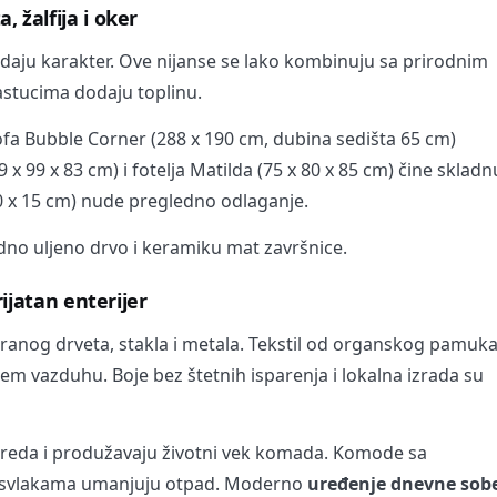
 žalfija i oker
r daju karakter. Ove nijanse se lako kombinuju sa prirodnim
astucima dodaju toplinu.
ofa Bubble Corner (288 x 190 cm, dubina sedišta 65 cm)
x 99 x 83 cm) i fotelja Matilda (75 x 80 x 85 cm) čine skladn
0 x 15 cm) nude pregledno odlaganje.
no uljeno drvo i keramiku mat završnice.
rijatan enterijer
kliranog drveta, stakla i metala. Tekstil od organskog pamuk
jem vazduhu. Boje bez štetnih isparenja i lokalna izrada su
reda i produžavaju životni vek komada. Komode sa
resvlakama umanjuju otpad. Moderno
uređenje dnevne sob