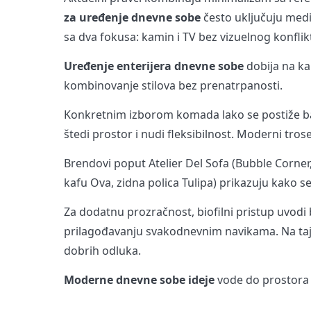
za uređenje dnevne sobe
često uključuju medij
sa dva fokusa: kamin i TV bez vizuelnog konflik
Uređenje enterijera dnevne sobe
dobija na kar
kombinovanje stilova bez prenatrpanosti.
Konkretnim izborom komada lako se postiže ba
štedi prostor i nudi fleksibilnost. Moderni tr
Brendovi poput Atelier Del Sofa (Bubble Corn
kafu Ova, zidna polica Tulipa) prikazuju kako se 
Za dodatnu prozračnost, biofilni pristup uvodi
prilagođavanju svakodnevnim navikama. Na taj
dobrih odluka.
Moderne dnevne sobe ideje
vode do prostora k