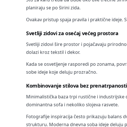
planiraju se po širini zida.
Ovakav pristup spaja pravila i praktične ideje.
Svetliji zidovi za osećaj većeg prostora
Svetliji zidovi šire prostor i pojačavaju prirod
dolazi kroz tekstil i dekor.
Kada se osvetljenje rasporedi po zonama, povr
sobe ideje koje deluju prozračno.
Kombinovanje stilova bez prenatrpanosti
Minimalistička baza trpi rustične i industrijske d
dominantna sofa i nekoliko slojeva rasvete.
Fotografije inspiracija često prikazuju balans 
strukturu. Moderna dnevna soba ideje deluju p