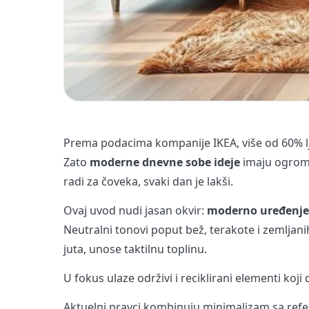
Prema podacima kompanije IKEA, više od 60% l
Zato
moderne dnevne sobe ideje
imaju ogroman
radi za čoveka, svaki dan je lakši.
Ovaj uvod nudi jasan okvir:
moderno uređenje
Neutralni tonovi poput bež, terakote i zemljanih
juta, unose taktilnu toplinu.
U fokus ulaze održivi i reciklirani elementi koj
Aktuelni pravci kombinuju minimalizam sa referen