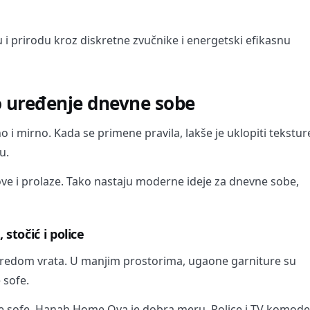
i prirodu kroz diskretne zvučnike i energetski efikasnu
 uređenje dnevne sobe
 i mirno. Kada se primene pravila, lakše je uklopiti tekstur
u.
dove i prolaze. Tako nastaju moderne ideje za dnevne sobe,
 stočić i police
oredom vrata. U manjim prostorima, ugaone garniture su
 sofe.
ine sofe. Hanah Home Ova je dobra meru. Police i TV komode