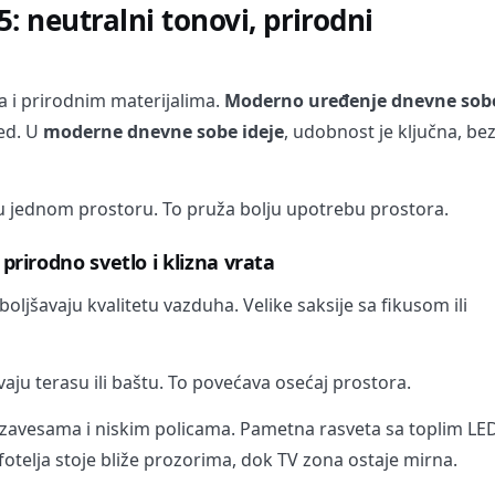
: neutralni tonovi, prirodni
a i prirodnim materijalima.
Moderno uređenje dnevne sob
ed. U
moderne dnevne sobe ideje
, udobnost je ključna, be
 u jednom prostoru. To pruža bolju upotrebu prostora.
 prirodno svetlo i klizna vrata
ljšavaju kvalitetu vazduha. Velike saksije sa fikusom ili
avaju terasu ili baštu. To povećava osećaj prostora.
 zavesama i niskim policama. Pametna rasveta sa toplim LE
 fotelja stoje bliže prozorima, dok TV zona ostaje mirna.