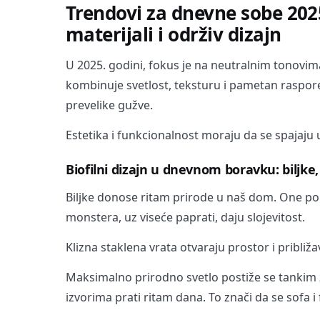
Trendovi za dnevne sobe 2025
materijali i održiv dizajn
U 2025. godini, fokus je na neutralnim tonovim
kombinuje svetlost, teksturu i pametan raspor
prevelike gužve.
Estetika i funkcionalnost moraju da se spajaju
Biofilni dizajn u dnevnom boravku: biljke,
Biljke donose ritam prirode u naš dom. One pobo
monstera, uz viseće paprati, daju slojevitost.
Klizna staklena vrata otvaraju prostor i približ
Maksimalno prirodno svetlo postiže se tankim
izvorima prati ritam dana. To znači da se sofa i