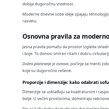
dobija dugoročnu vrednost.
Moderne dnevne sobe ideje spajaju tehnologiju 
rasvetu.
Osnovna pravila za moderno
Jasna pravila pomažu da prostor izgleda skladno
i boje. To donosi smiren ritam i dobru cirkulacij
Dobro planiranje je osnova
, počinje se meriti zi
koje su dugoročno rešene.
Proporcije i dimenzije: kako odabrati sofu,
Dimenzije se usklađuju sa kvadraturom i rasp
bolje. U većim prostorima, dominiraju sekcione
Sto za kafu treba da bude oko dve trećine šir