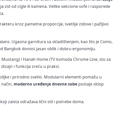
a-zid od cigle ili kamena. Velike sekcione sofe i rasporede
ta.
akteru kroz pametne proporcije, svetlije zidove i pažljivo
lans. Ugaona garnitura sa skladištenjem, kao što je Como,
osed Bangkok donosi jasan oblik i dobru ergonomiju.
er, Mustang) i Hanah Home (TV komoda Chrome Line, sto za
dizajn i funkcija sreću u praksi.
 biljke i prirodno svetlo. Modularni elementi pomažu u
 način,
moderno uređenje dnevne sobe
postaje sklop
oji zaista odražava lični stil i potrebe doma.