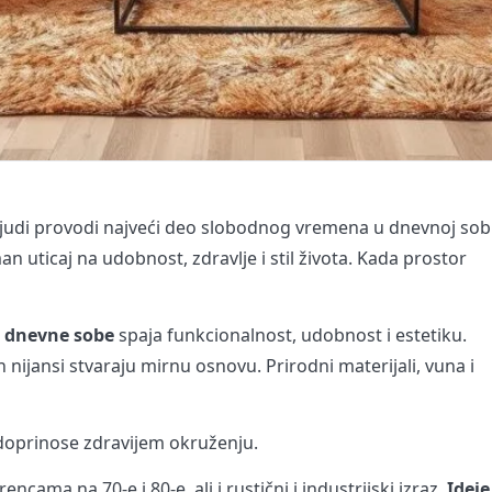
judi provodi najveći deo slobodnog vremena u dnevnoj sobi
 uticaj na udobnost, zdravlje i stil života. Kada prostor
 dnevne sobe
spaja funkcionalnost, udobnost i estetiku.
 nijansi stvaraju mirnu osnovu. Prirodni materijali, vuna i
i doprinose zdravijem okruženju.
cama na 70-e i 80-e, ali i rustični i industrijski izraz.
Ideje