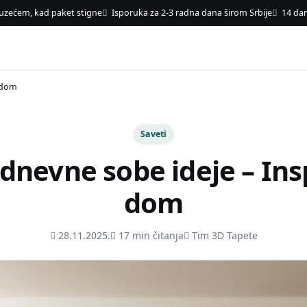
uzećem, kad paket stigne
Isporuka za 2-3 radna dana širom Srbije
14 dan
a dom
Saveti
nevne sobe ideje – Insp
dom
28.11.2025.
17 min čitanja
Tim 3D Tapete