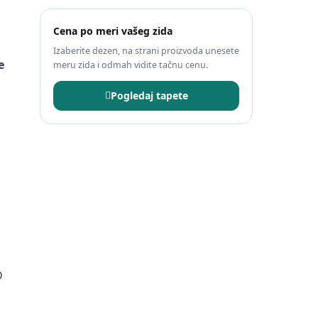
Cena po meri vašeg zida
Izaberite dezen, na strani proizvoda unesete
e
meru zida i odmah vidite tačnu cenu.
z
Pogledaj tapete
D