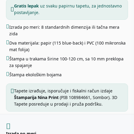
Gratis lepak
uz svaku papirnu tapetu, za jednostavno
postavljanje.
Izrada po meri: 8 standardnih dimenzija ili tačna mera
zida
Dva materijala: papir (115 blue-back) i PVC (100 mikronska
mat folija)
Štampa u trakama širine 100-120 cm, sa 10 mm preklopa
za spajanje
Štampa ekološkim bojama
Tapete izrađuje, isporučuje i fiskalni račun izdaje
Štamparija Nina Print
(PIB 108984661, Sombor). 3D
Tapete posreduje u prodaji i pruža podršku.
Izrada po meri