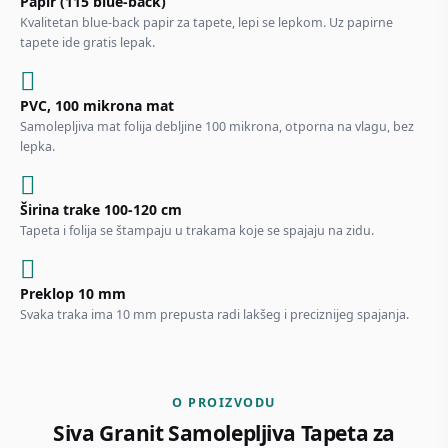
Papir (115 blue-back)
Kvalitetan blue-back papir za tapete, lepi se lepkom. Uz papirne
tapete ide gratis lepak.
PVC, 100 mikrona mat
Samolepljiva mat folija debljine 100 mikrona, otporna na vlagu, bez
lepka.
Širina trake 100-120 cm
Tapeta i folija se štampaju u trakama koje se spajaju na zidu.
Preklop 10 mm
Svaka traka ima 10 mm prepusta radi lakšeg i preciznijeg spajanja.
O PROIZVODU
Siva Granit Samolepljiva Tapeta za