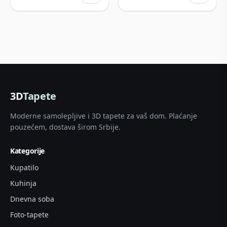
3D
Tapete
Moderne samolepljive i 3D tapete za vaš dom. Plaćanje
pouzećem, dostava širom Srbije.
Kategorije
Kupatilo
Kuhinja
Dnevna soba
Foto-tapete