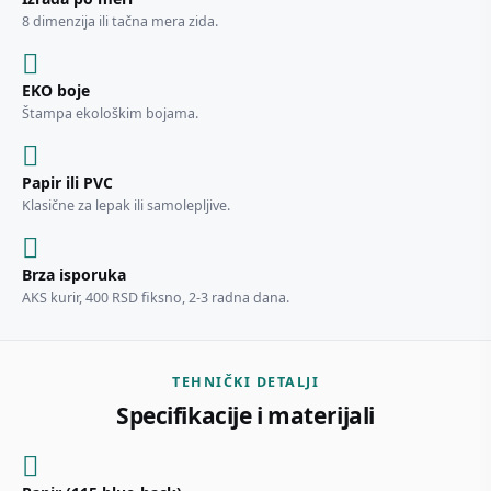
8 dimenzija ili tačna mera zida.
EKO boje
Štampa ekološkim bojama.
Papir ili PVC
Klasične za lepak ili samolepljive.
Brza isporuka
AKS kurir, 400 RSD fiksno, 2-3 radna dana.
TEHNIČKI DETALJI
Specifikacije i materijali