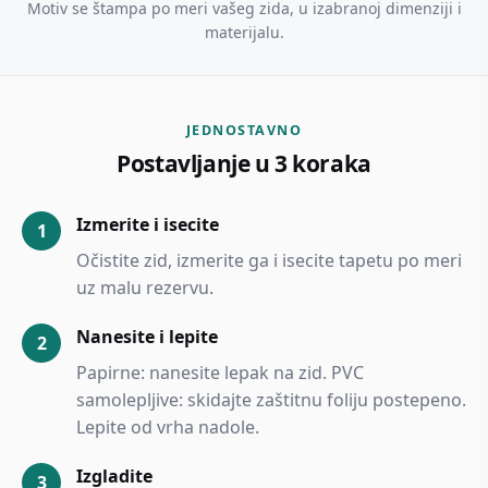
Motiv se štampa po meri vašeg zida, u izabranoj dimenziji i
materijalu.
JEDNOSTAVNO
Postavljanje u 3 koraka
Izmerite i isecite
Očistite zid, izmerite ga i isecite tapetu po meri
uz malu rezervu.
Nanesite i lepite
Papirne: nanesite lepak na zid. PVC
samolepljive: skidajte zaštitnu foliju postepeno.
Lepite od vrha nadole.
Izgladite