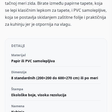
tačnoj meri zida. Birate između papirne tapete, koja
se lepi klasičnim lepkom za tapete, i PVC samolepljive,
koja se postavlja skidanjem zaštitne folije i praktičnija
za kuhinju jer je otpornija na vlagu.
DETALJI
Materijal
Papir ili PVC samolepljiva
Dimenzije
8 standardnih (200×200 do 600×270 cm) ili po meri
Štampa
Ekološke boje, visoka rezolucija
Namena
Kuhinja