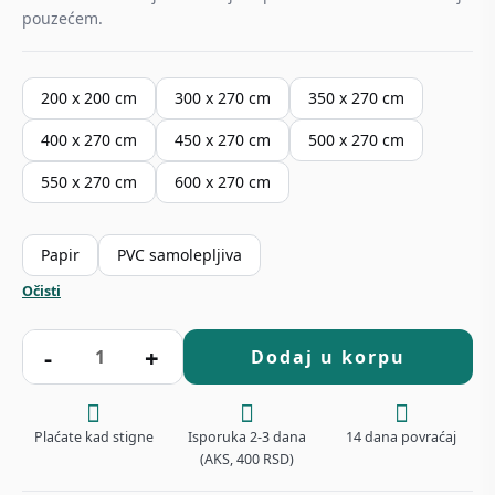
pouzećem.
200 x 200 cm
300 x 270 cm
350 x 270 cm
400 x 270 cm
450 x 270 cm
500 x 270 cm
550 x 270 cm
600 x 270 cm
Papir
PVC samolepljiva
Očisti
Siva
-
+
Dodaj u korpu
Granit
Samolepljiva
Tapeta
Plaćate kad stigne
Isporuka 2-3 dana
14 dana povraćaj
za
(AKS, 400 RSD)
Kuhinju