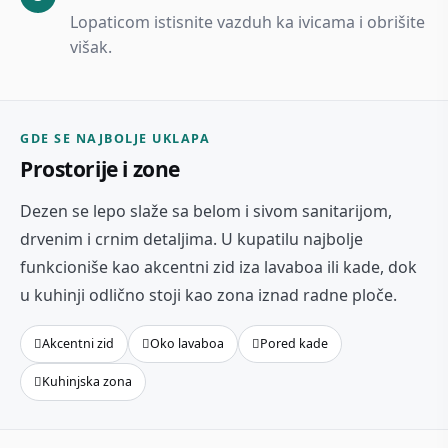
Lopaticom istisnite vazduh ka ivicama i obrišite
višak.
GDE SE NAJBOLJE UKLAPA
Prostorije i zone
Dezen se lepo slaže sa belom i sivom sanitarijom,
drvenim i crnim detaljima. U kupatilu najbolje
funkcioniše kao akcentni zid iza lavaboa ili kade, dok
u kuhinji odlično stoji kao zona iznad radne ploče.
Akcentni zid
Oko lavaboa
Pored kade
Kuhinjska zona