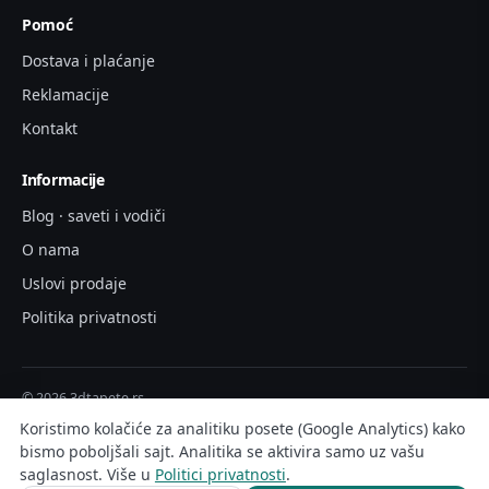
Pomoć
Dostava i plaćanje
Reklamacije
Kontakt
Informacije
Blog · saveti i vodiči
O nama
Uslovi prodaje
Politika privatnosti
© 2026 3dtapete.rs
Plaćanje pouzećem · Isporuka 2-3 radna dana · 14 dana za povraćaj
Koristimo kolačiće za analitiku posete (Google Analytics) kako
bismo poboljšali sajt. Analitika se aktivira samo uz vašu
saglasnost. Više u
Politici privatnosti
.