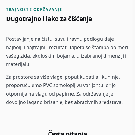
TRAJNOST I ODRŽAVANJE
Dugotrajno i lako za čišćenje
Postavljanje na čistu, suvu i ravnu podlogu daje
najbolji i najtrajniji rezultat. Tapeta se štampa po meri
vašeg zida, ekološkim bojama, u izabranoj dimenziji i
materijalu.
Za prostore sa više vlage, poput kupatila i kuhinje,
preporučujemo PVC samolepljivu varijantu jer je
otpornija na vlagu od papirne. Za održavanje je
dovoljno lagano brisanje, bez abrazivnih sredstava.
Česta pitanja