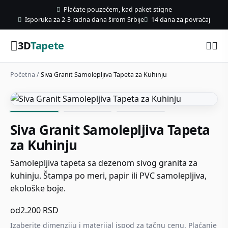
Plaćate pouzećem, kad paket stigne
Isporuka za 2-3 radna dana širom Srbije
14 dana za povraćaj
3D
Tapete
Početna
/
Siva Granit Samolepljiva Tapeta za Kuhinju
Siva Granit Samolepljiva Tapeta
za Kuhinju
Samolepljiva tapeta sa dezenom sivog granita za
kuhinju. Štampa po meri, papir ili PVC samolepljiva,
ekološke boje.
od
2.200
RSD
Izaberite dimenziju i materijal ispod za tačnu cenu. Plaćanje