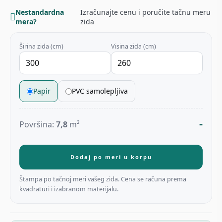
količina
Nestandardna
Izračunajte cenu i poručite tačnu meru
mera?
zida
Širina zida (cm)
Visina zida (cm)
Papir
PVC samolepljiva
-
Površina:
7,8
m²
Dodaj po meri u korpu
Štampa po tačnoj meri vašeg zida. Cena se računa prema
kvadraturi i izabranom materijalu.